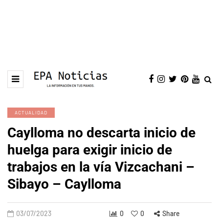
ACTUALIDAD
Caylloma no descarta inicio de
huelga para exigir inicio de
trabajos en la vía Vizcachani –
Sibayo – Caylloma
03/07/2023
0
0
Share