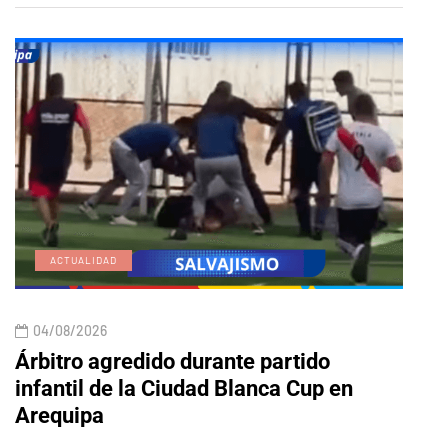
ACTUALIDAD
E
04/08/2026
04/
Árbitro agredido durante partido
Edic
infantil de la Ciudad Blanca Cup en
Arequipa