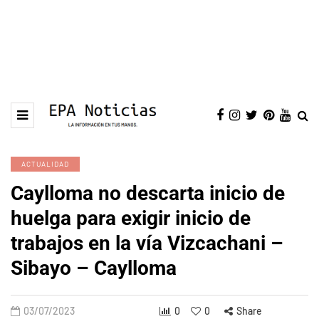
ACTUALIDAD
Caylloma no descarta inicio de
huelga para exigir inicio de
trabajos en la vía Vizcachani –
Sibayo – Caylloma
03/07/2023
0
0
Share