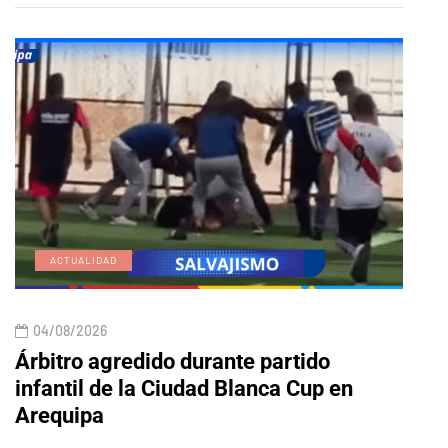
ACTUALIDAD
E
04/08/2026
04/
Árbitro agredido durante partido
Edic
infantil de la Ciudad Blanca Cup en
Arequipa