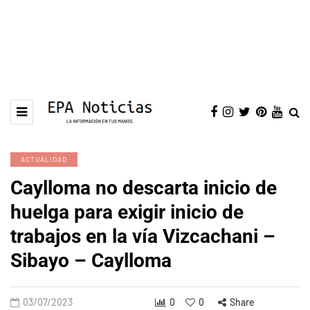
ACTUALIDAD
Caylloma no descarta inicio de
huelga para exigir inicio de
trabajos en la vía Vizcachani –
Sibayo – Caylloma
03/07/2023
0
0
Share