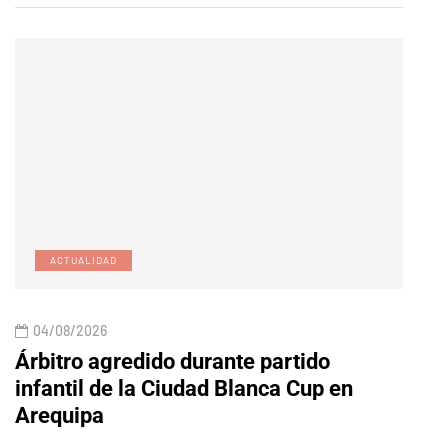
ACTUALIDAD
E
04/08/2026
04/
Árbitro agredido durante partido
Edic
infantil de la Ciudad Blanca Cup en
Arequipa