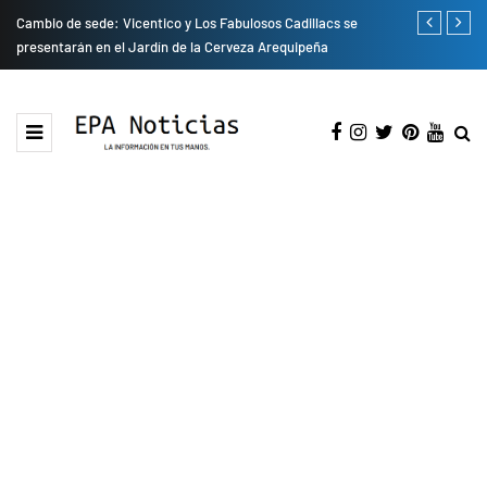
do
Cambio de sede: Vicentico y Los Fabulosos Cadillacs se
Empresas pri
presentarán en el Jardín de la Cerveza Arequipeña
para mejorar 