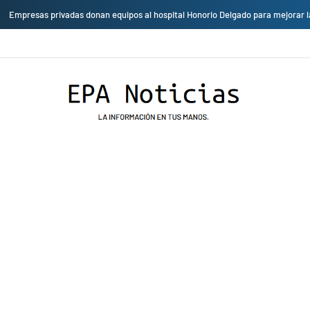
Cambio de sede: Vicentico y Los Fabulosos Cadillacs se presentarán en el J