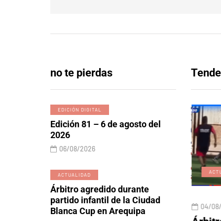
no te pierdas
Tende
EDICIÓN DIGITAL
Edición 81 – 6 de agosto del
2026
06/08/2026
EDICIÓN DIGITAL
ACT
ACTUALIDAD
Árbitro agredido durante
partido infantil de la Ciudad
06/08/2026
04/08
Blanca Cup en Arequipa