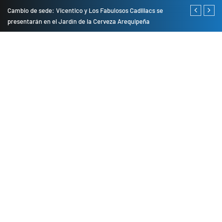
do
Cambio de sede: Vicentico y Los Fabulosos Cadillacs se
Empresas pri
presentarán en el Jardín de la Cerveza Arequipeña
para mejorar 