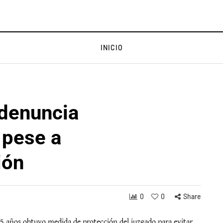
INICIO
 denuncia
 pese a
ión
0
0
Share
5 años obtuvo medida de protección del juzgado para evitar