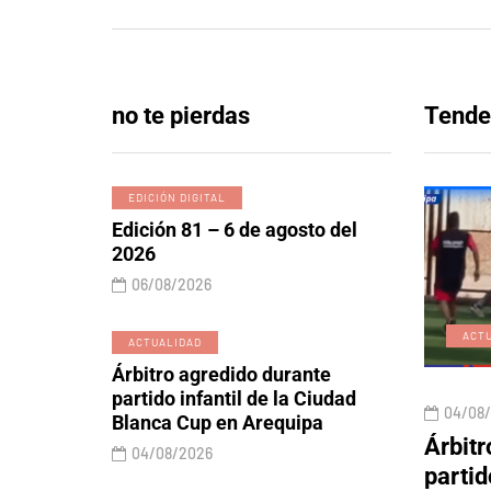
no te pierdas
Tende
EDICIÓN DIGITAL
Edición 81 – 6 de agosto del
2026
06/08/2026
EDICIÓN DIGITAL
ACT
ACTUALIDAD
Árbitro agredido durante
partido infantil de la Ciudad
06/08/2026
04/08
Blanca Cup en Arequipa
 y lobos
Edición 81 – 6 de agosto
Árbitr
04/08/2026
rtos
del 2026
partid