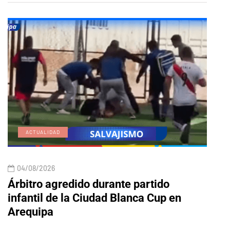
ACTUALIDAD
E
04/08/2026
04/
Árbitro agredido durante partido
Edic
infantil de la Ciudad Blanca Cup en
Arequipa