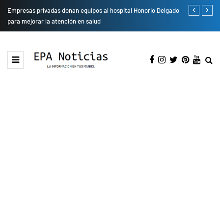
Empresas privadas donan equipos al hospital Honorio Delgado
Cambio de se
para mejorar la atención en salud
presentarán 