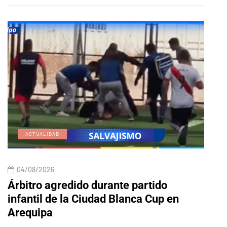
ACTUALIDAD
E
04/08/2026
04/
Árbitro agredido durante partido
Edic
infantil de la Ciudad Blanca Cup en
Arequipa