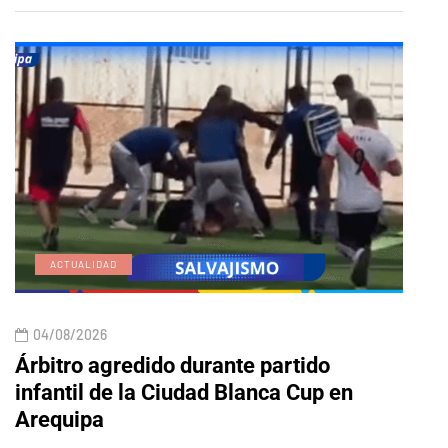
ACTUALIDAD
E
04/08/2026
04/
Árbitro agredido durante partido
Edic
infantil de la Ciudad Blanca Cup en
Arequipa