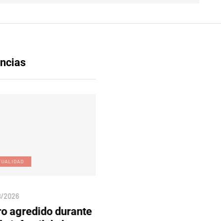
ncias
UALIDAD
EDICIÓN DIGITAL
/2026
04/08/2026
o agredido durante
Edición 80 – 5 de agosto