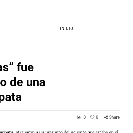
INICIO
s” fue
ho de una
pata
0
0
Share
arpata
, atraparon a un presunto delincuente que estaba en el