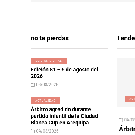
no te pierdas
Tende
EDICIÓN DIGITAL
Edición 81 – 6 de agosto del
2026
06/08/2026
EDICIÓN DIGITAL
ACT
ACTUALIDAD
Árbitro agredido durante
partido infantil de la Ciudad
06/08/2026
04/08
Blanca Cup en Arequipa
 y lobos
Edición 81 – 6 de agosto
Árbitr
04/08/2026