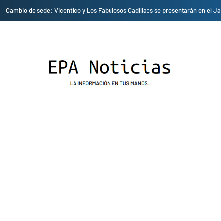
Empresas privadas donan equipos al hospital Honorio Delgado para mejo