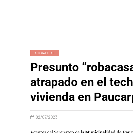
ACTUALIDAD
Presunto “robacasa
atrapado en el tec
vivienda en Paucar
02/07/2023
Agentes del Serenazgo de la
Municipalidad de Pauc