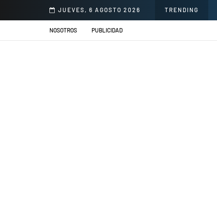
s Cadillacs se presentarán en el Jardín de la Cerveza Arequipeña
JUEVES, 6 AGOSTO 2026
TRENDING
NOSOTROS
PUBLICIDAD