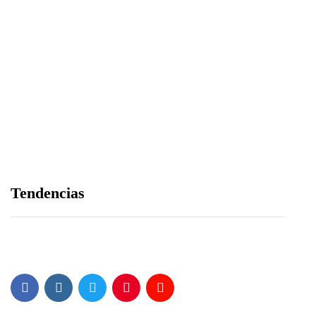
Edición 81 – 6 de agosto del 2026
06/08/2026
Árbitro agredido durante partido infantil de la
Tendencias
Ciudad Blanca Cup en Arequipa
04/08/2026