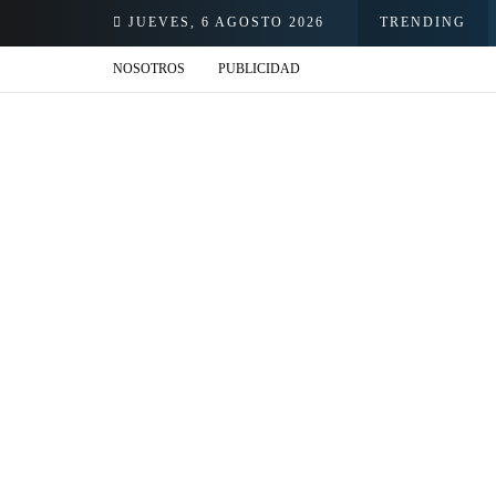
llacs se presentarán en el Jardín de la Cerveza Arequipeña
JUEVES, 6 AGOSTO 2026
TRENDING
NOSOTROS
PUBLICIDAD