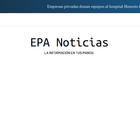
Empresas privadas donan equipos al hospital Honorio Delgado para mejorar la