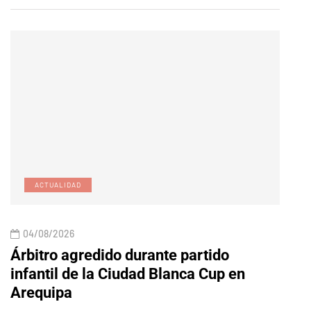
ACTUALIDAD
E
04/08/2026
04/
Árbitro agredido durante partido
Edic
infantil de la Ciudad Blanca Cup en
Arequipa