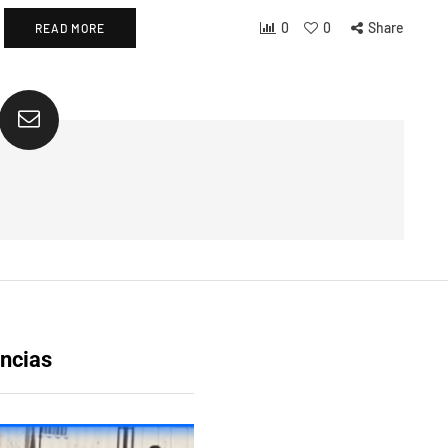
0
0
Share
READ MORE
ncias