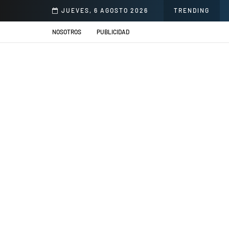
llacs se presentarán en el Jardín de la Cerveza Arequipeña
JUEVES, 6 AGOSTO 2026
TRENDING
NOSOTROS
PUBLICIDAD