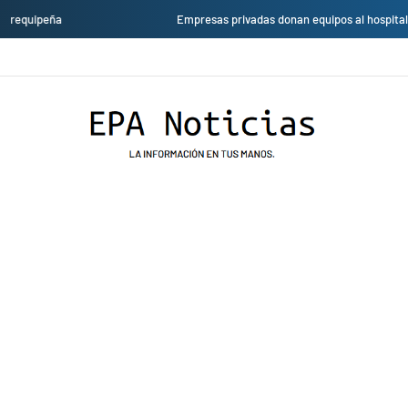
Empresas privadas donan equipos al hospital Honorio Delgado para mejorar l