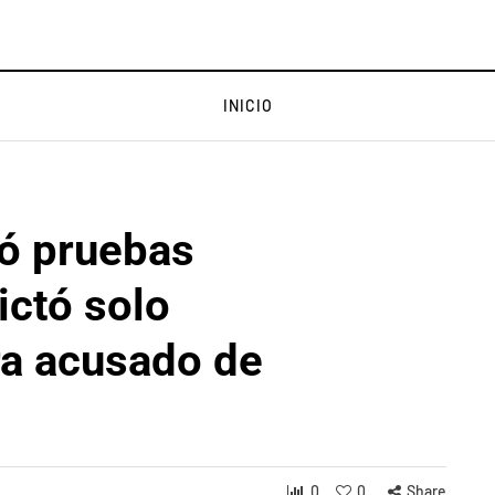
INICIO
tó pruebas
ictó solo
a acusado de
0
0
Share