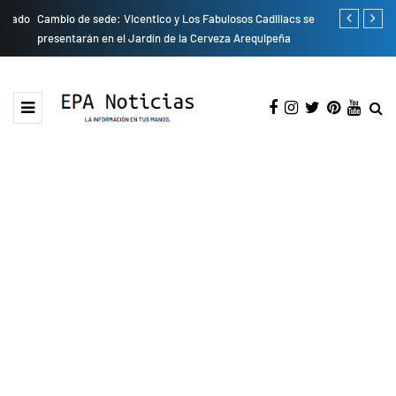
do
Cambio de sede: Vicentico y Los Fabulosos Cadillacs se
Empresas pri
presentarán en el Jardín de la Cerveza Arequipeña
para mejorar 