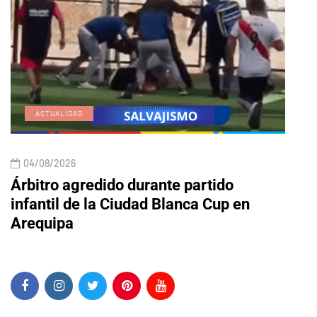
ACTUALIDAD
E
04/08/2026
04/
Árbitro agredido durante partido
Edic
infantil de la Ciudad Blanca Cup en
Arequipa