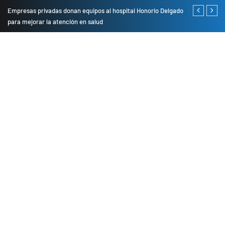
Empresas privadas donan equipos al hospital Honorio Delgado
Cambio de se
para mejorar la atención en salud
presentarán 