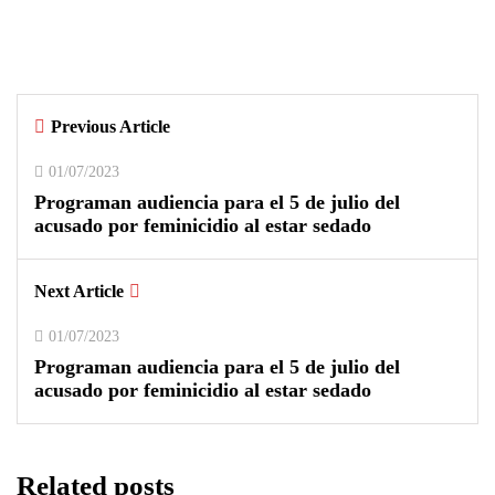
Árbitro agredido durante partido
infantil de la Ciudad Blanca Cup en
Arequipa
Previous Article
0
0
01/07/2023
Programan audiencia para el 5 de julio del
acusado por feminicidio al estar sedado
Next Article
01/07/2023
Programan audiencia para el 5 de julio del
acusado por feminicidio al estar sedado
Related posts