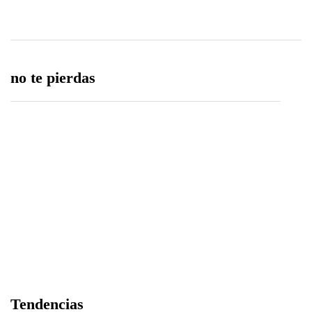
no te pierdas
Edición 81 – 6 de agosto del 2026
06/08/2026
Árbitro agredido durante partido infantil de la
Tendencias