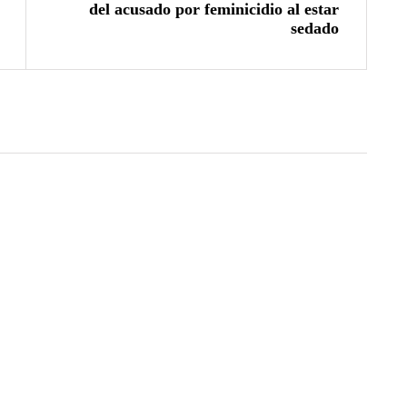
del acusado por feminicidio al estar
sedado
04/08/2026
Árbitro agredido durante partido
infantil de la Ciudad Blanca Cup en
Arequipa