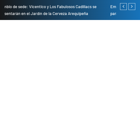
adillacs se
Empresas privadas donan equipos al hospital Honorio Delga
uipeña
para mejorar la atención en salud