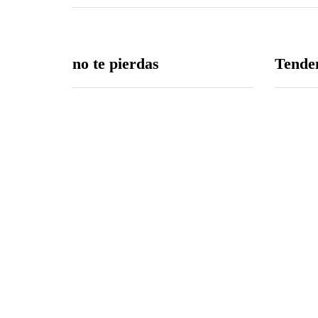
no te pierdas
Tende
Edición 81 – 6 de agosto del
2026
06/08/2026
Árbitro agredido durante
partido infantil de la Ciudad