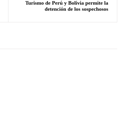
Turismo de Perú y Bolivia permite la
detención de los sospechosos
04/08/2026
Árbitro agredido durante partido
infantil de la Ciudad Blanca Cup en
Arequipa