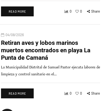
0
0
Share
READ MORE
04/08/2026
Retiran aves y lobos marinos
muertos encontrados en playa La
Punta de Camaná
La Municipalidad Distrital de Samuel Pastor ejecuta labores de
limpieza y control sanitario en el…
0
0
Share
READ MORE