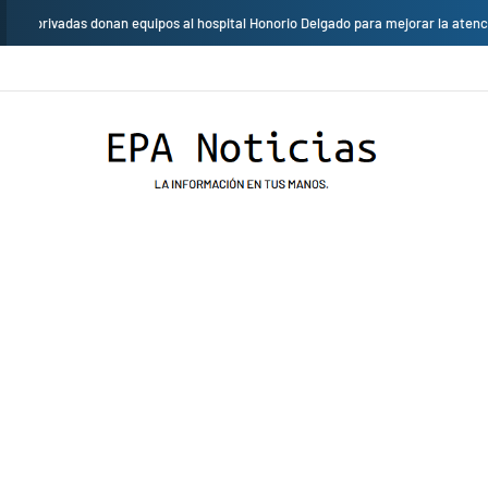
Cambio de sede: Vicentico y Los Fabulosos Cadillacs se presentarán en 