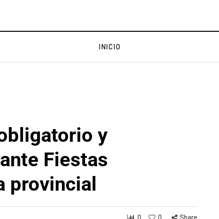
INICIO
bligatorio y
rante Fiestas
 provincial
0
0
Share